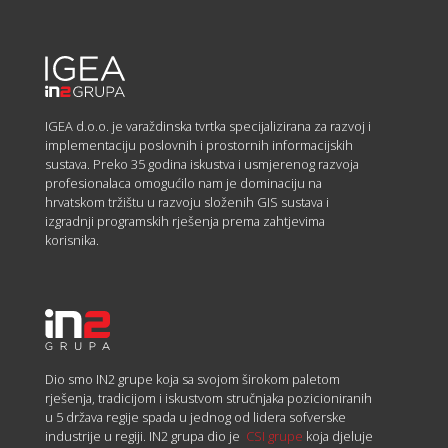
IGEA d.o.o. je varaždinska tvrtka specijalizirana za razvoj i
implementaciju poslovnih i prostornih informacijskih
sustava. Preko 35 godina iskustva i usmjerenog razvoja
profesionalaca omogućilo nam je dominaciju na
hrvatskom tržištu u razvoju složenih GIS sustava i
izgradnji programskih rješenja prema zahtjevima
korisnika.
Dio smo IN2 grupe koja sa svojom širokom paletom
rješenja, tradicijom i iskustvom stručnjaka pozicioniranih
u 5 država regije spada u jednog od lidera sofverske
industrije u regiji. IN2 grupa dio je
CSI grupe
koja djeluje